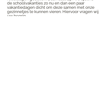
de schoolvakanties zo nu en dan een paar
vakantiedagen dicht om deze samen met onze
gezinnetjes te kunnen vieren. Hiervoor vragen wij
uw begrip.
In de onderstaande lijst kunt u zien wanneer we
gesloten zijn.
Als wij gesloten zijn kunt u, 24 uur per dag, ook
’s avonds en in het weekend, bij Nova terecht:
Nova: Nova Spoed- en Verwijskliniek, Tolweg 3 in
Baarn, tel. 035-7820900
Let op: aan spoedzorg zijn extra kosten
verbonden.
• Donderdag 23 juli
• Zomervakantie: ma 3 tot en met vr 21 augustus
• Woensdag 26 augustus
• Dinsdag 20 oktober
• Donderdag 22 oktober
• Dinsdag 22 december
• Kerstvakantie: vr 25 december t/m vr 1 januari
*: Bevrijdingsdag is dit jaar geen verplichte vrije
dag. Maar met de huidige staat van de wereld,